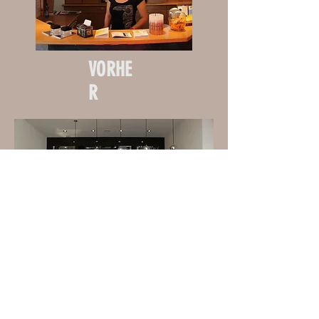
VORHE
R
NACHH
ER