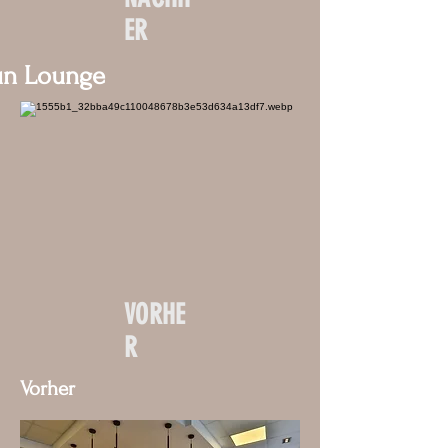
ER
un
Lounge
VORHE
R
Vorher